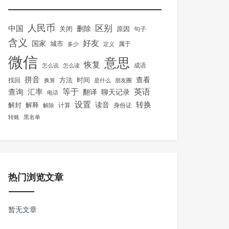
人民币
区别
中国
删除
关闭
原因
句子
含义
好友
国家
城市
属于
多少
定义
微信
意思
恢复
怎么说
怎么读
成语
拼音
方法
时间
查看
找回
换算
是什么
朋友圈
等于
英语
汇率
查询
翻译
聊天记录
电话
设置
转换
解封
解释
读音
身份证
解除
计算
转账
黑名单
热门浏览文章
暂无文章