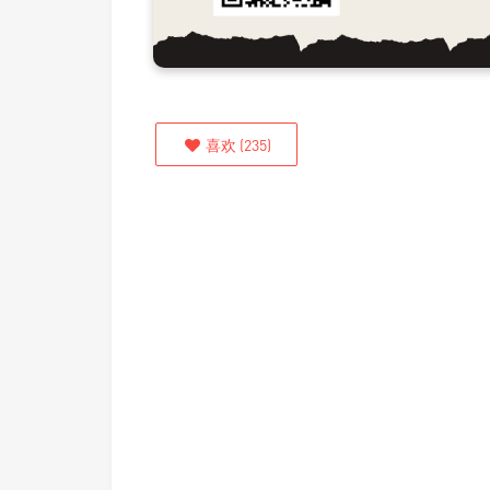
喜欢
(
235
)