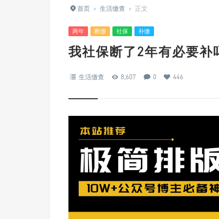
首页
›
生活缴查
›
正文
两年
断缴
社保
补缴
我社保断了2年有必要补
生活缴查
8,607
0
446