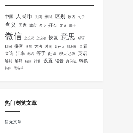
人民币
区别
中国
删除
关闭
原因
句子
含义
好友
国家
城市
属于
多少
定义
微信
意思
恢复
怎么说
怎么读
成语
拼音
方法
时间
查看
找回
换算
是什么
朋友圈
等于
英语
汇率
查询
翻译
聊天记录
电话
设置
转换
解封
解释
读音
身份证
解除
计算
转账
黑名单
热门浏览文章
暂无文章