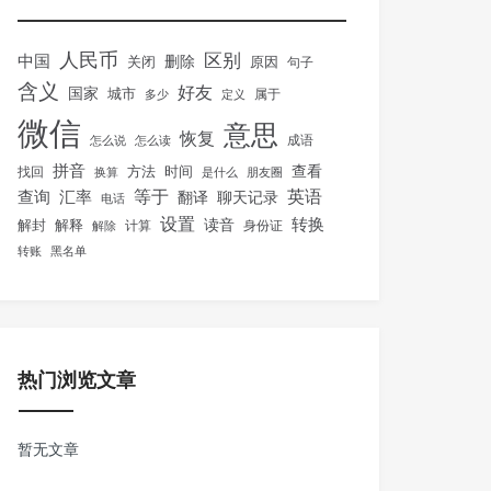
人民币
区别
中国
删除
关闭
原因
句子
含义
好友
国家
城市
属于
多少
定义
微信
意思
恢复
怎么说
怎么读
成语
拼音
方法
时间
查看
找回
换算
是什么
朋友圈
等于
英语
汇率
查询
翻译
聊天记录
电话
设置
转换
解封
解释
读音
身份证
解除
计算
转账
黑名单
热门浏览文章
暂无文章