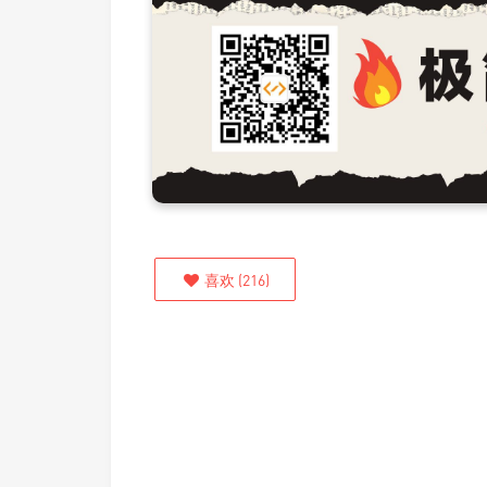
喜欢
(
216
)