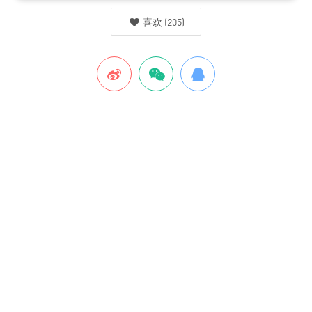
喜欢
(
205
)