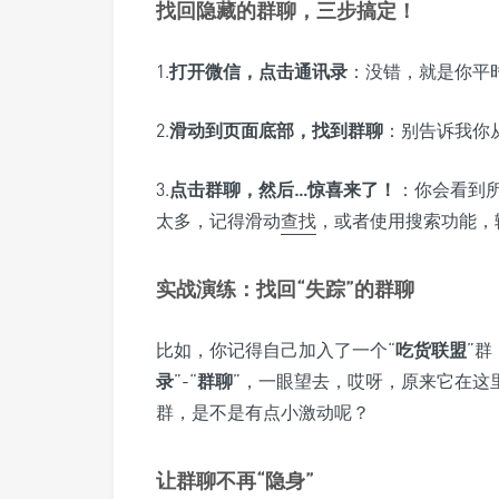
找回隐藏的群聊，三步搞定！
1.
打开微信，点击通讯录
：没错，就是你平
2.
滑动到页面底部，找到群聊
：别告诉我你
3.
点击群聊，然后…惊喜来了！
：你会看到
太多，记得滑动
查找
，或者使用搜索功能，
实战演练：找回“失踪”的群聊
比如，你记得自己加入了一个“
吃货联盟
”
录
”-“
群聊
”，一眼望去，哎呀，原来它在这
群，是不是有点小激动呢？
让群聊不再“隐身”