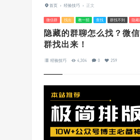
首页
›
经验技巧
›
正文
微信群
找出
教一招
查找
群找不到
隐藏
隐藏的群聊怎么找？微信
群找出来！
经验技巧
4,304
0
259