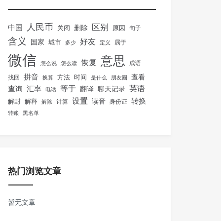
人民币
区别
中国
删除
关闭
原因
句子
含义
好友
国家
城市
属于
多少
定义
微信
意思
恢复
怎么说
怎么读
成语
拼音
方法
时间
查看
找回
换算
是什么
朋友圈
等于
英语
汇率
查询
翻译
聊天记录
电话
设置
转换
解封
解释
读音
身份证
解除
计算
转账
黑名单
热门浏览文章
暂无文章