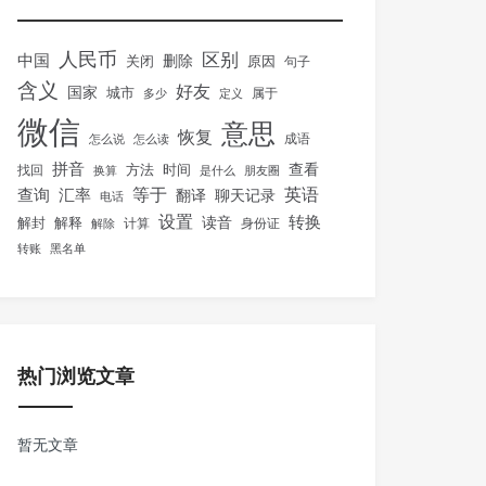
人民币
区别
中国
删除
关闭
原因
句子
含义
好友
国家
城市
属于
多少
定义
微信
意思
恢复
怎么说
怎么读
成语
拼音
方法
时间
查看
找回
换算
是什么
朋友圈
等于
英语
汇率
查询
翻译
聊天记录
电话
设置
转换
解封
解释
读音
身份证
解除
计算
转账
黑名单
热门浏览文章
暂无文章