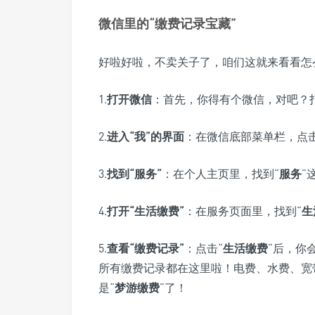
微信里的“缴费记录宝藏”
好啦好啦，不卖关子了，咱们这就来看看怎
1.
打开微信
：首先，你得有个微信，对吧？
2.
进入“
我
”的界面
：在微信底部菜单栏，点击
3.
找到“
服务
”
：在个人主页里，找到“
服务
”
4.
打开“
生活缴费
”
：在服务页面里，找到“
生
5.
查看“
缴费记录
”
：点击“
生活缴费
”后，你
所有缴费记录都在这里啦！电费、水费、宽
是“
梦游缴费
”了！