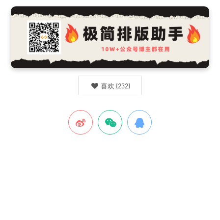
喜欢
(
232
)