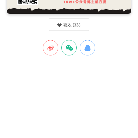
喜欢
(
336
)