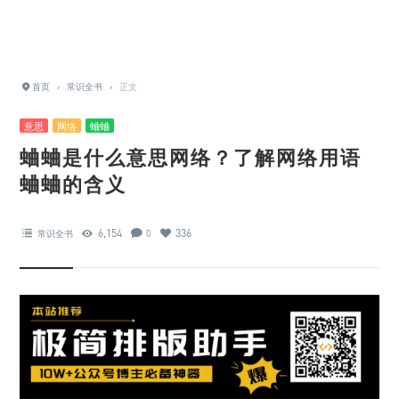
首页
›
常识全书
›
正文
意思
网络
蛐蛐
蛐蛐是什么意思网络？了解网络用语
蛐蛐的含义
6,154
336
常识全书
0