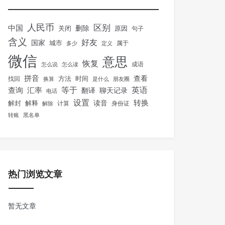
人民币
区别
中国
删除
关闭
原因
句子
含义
好友
国家
城市
属于
多少
定义
微信
意思
恢复
怎么说
怎么读
成语
拼音
方法
时间
查看
找回
换算
是什么
朋友圈
等于
英语
汇率
查询
翻译
聊天记录
电话
设置
转换
解封
解释
读音
身份证
解除
计算
转账
黑名单
热门浏览文章
暂无文章