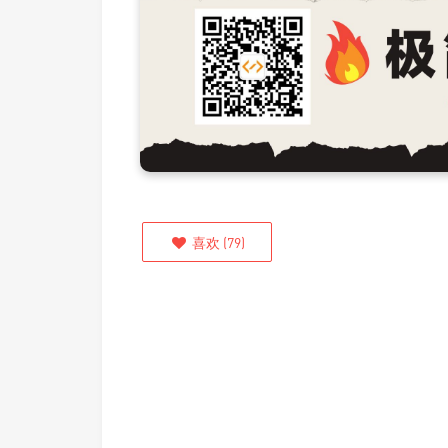
喜欢
(
79
)