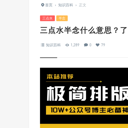
首页
›
知识百科
›
正文
三点水
半念
三点水半念什么意思？了
知识百科
1,289
0
79