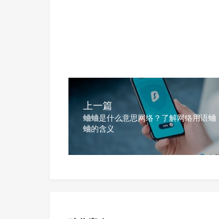
上一篇
蛐蛐是什么意思网络？了解网络用语蛐
蛐的含义