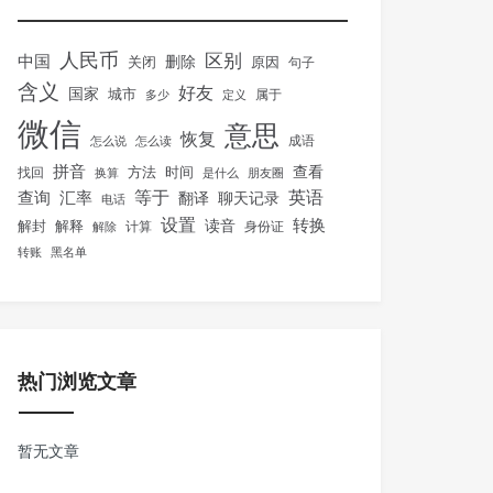
人民币
区别
中国
删除
关闭
原因
句子
含义
好友
国家
城市
属于
多少
定义
微信
意思
恢复
怎么说
怎么读
成语
拼音
方法
时间
查看
找回
换算
是什么
朋友圈
等于
英语
汇率
查询
翻译
聊天记录
电话
设置
转换
解封
解释
读音
身份证
解除
计算
转账
黑名单
热门浏览文章
暂无文章