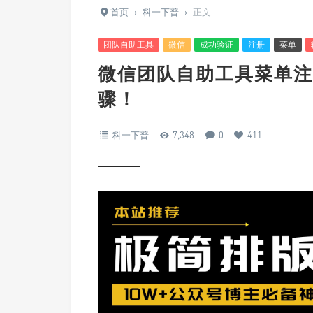
首页
›
科一下普
›
正文
团队自助工具
微信
成功验证
注册
菜单
微信团队自助工具菜单注
骤！
科一下普
7,348
0
411