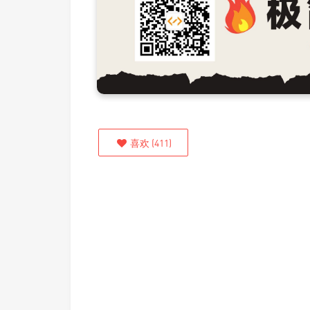
喜欢
(
411
)