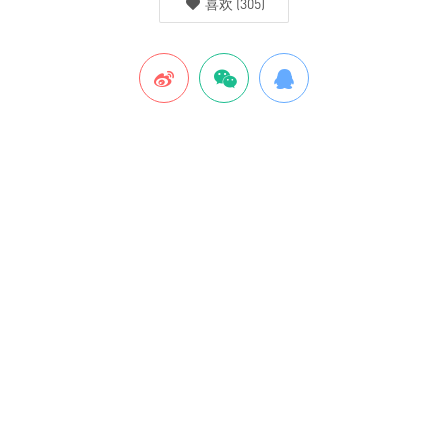
喜欢
(
305
)