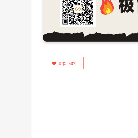
喜欢
(
407
)