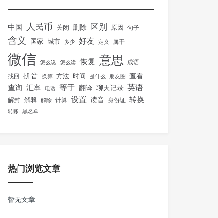
人民币
区别
中国
删除
关闭
原因
句子
含义
好友
国家
城市
属于
多少
定义
微信
意思
恢复
怎么说
怎么读
成语
拼音
方法
时间
查看
找回
换算
是什么
朋友圈
等于
英语
汇率
查询
翻译
聊天记录
电话
设置
转换
解封
解释
读音
身份证
解除
计算
转账
黑名单
热门浏览文章
暂无文章