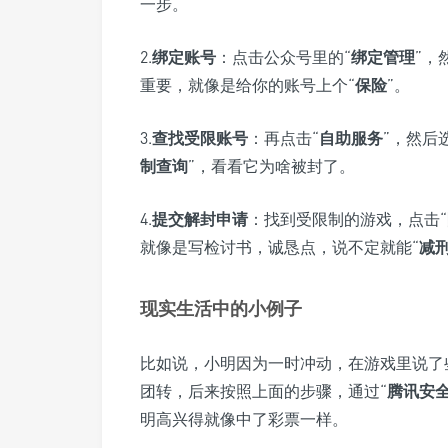
一步。
2.
绑定账号
：点击公众号里的“
绑定管理
”，
重要，就像是给你的账号上个“
保险
”。
3.
查找受限账号
：再点击“
自助服务
”，然后
制查询
”，看看它为啥被封了。
4.
提交解封申请
：找到受限制的游戏，点击“
就像是写检讨书，诚恳点，说不定就能“
减
现实生活中的小例子
比如说，小明因为一时冲动，在游戏里说了
团转，后来按照上面的步骤，通过“
腾讯安
明高兴得就像中了彩票一样。