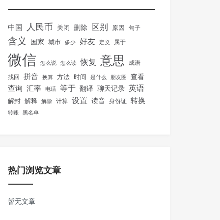
人民币
区别
中国
删除
关闭
原因
句子
含义
好友
国家
城市
属于
多少
定义
微信
意思
恢复
怎么说
怎么读
成语
拼音
方法
时间
查看
找回
换算
是什么
朋友圈
等于
英语
汇率
查询
翻译
聊天记录
电话
设置
转换
解封
解释
读音
身份证
解除
计算
转账
黑名单
热门浏览文章
暂无文章