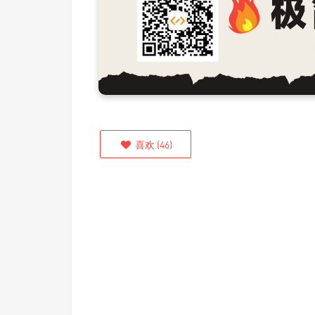
喜欢
(
46
)