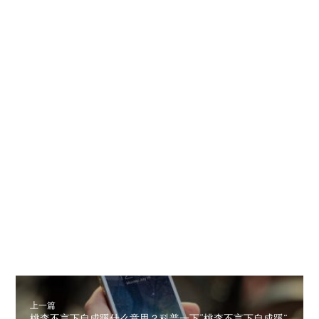
上一篇
桃李不言下自成蹊什么意思？科普一下“桃李不言下自成蹊”