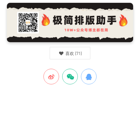
喜欢
(
71
)