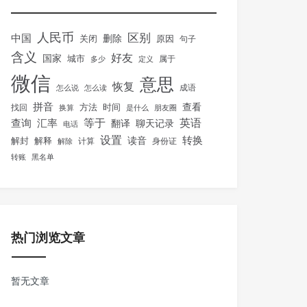
人民币
区别
中国
删除
关闭
原因
句子
含义
好友
国家
城市
属于
多少
定义
微信
意思
恢复
怎么说
怎么读
成语
拼音
方法
时间
查看
找回
换算
是什么
朋友圈
等于
英语
汇率
查询
翻译
聊天记录
电话
设置
转换
解封
解释
读音
身份证
解除
计算
转账
黑名单
热门浏览文章
暂无文章