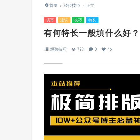
首页
›
经验技巧
›
正文
填写
建议
技巧
特长
有何特长一般填什么好？
经验技巧
729
0
46