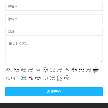
昵称
*
邮箱
*
网址