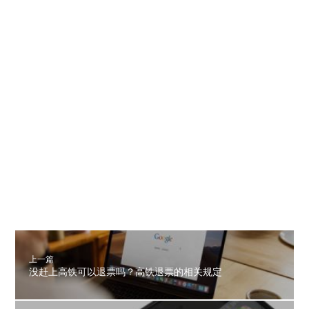
上一篇
没赶上高铁可以退票吗？高铁退票的相关规定