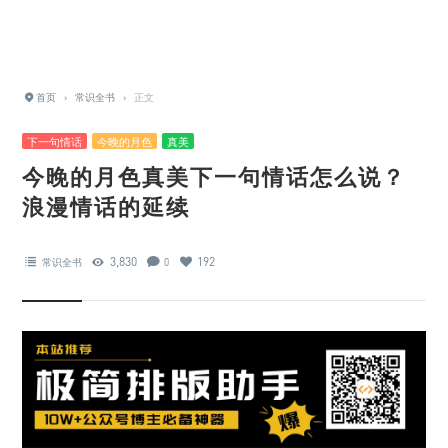
首页
›
常识全书
›
正文
下一句情话
今晚的月色
真美
今晚的月色真美下一句情话怎么说？
浪漫情话的延续
3,830
192
常识全书
0