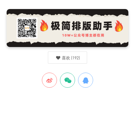
喜欢
(
192
)