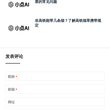
票的常见问题
坐高铁能带几条烟？了解高铁烟草携带规
定
发表评论
昵称
*
邮箱
*
网址