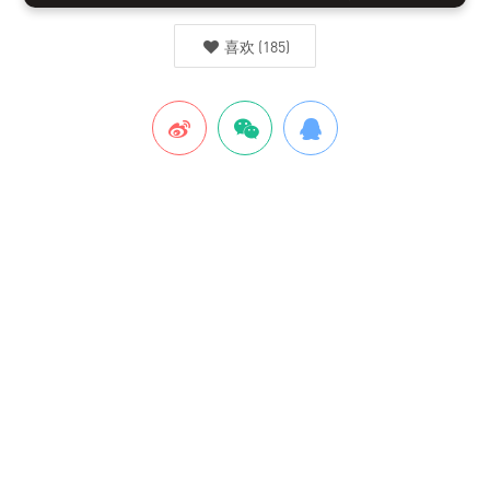
喜欢
(
185
)