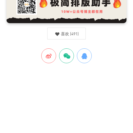
喜欢
(
491
)