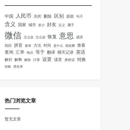
人民币
区别
中国
删除
关闭
原因
句子
含义
好友
国家
城市
属于
多少
定义
微信
意思
恢复
怎么说
怎么读
成语
拼音
方法
时间
查看
找回
换算
是什么
朋友圈
等于
英语
汇率
查询
翻译
聊天记录
电话
设置
转换
解封
解释
读音
身份证
解除
计算
转账
黑名单
热门浏览文章
暂无文章