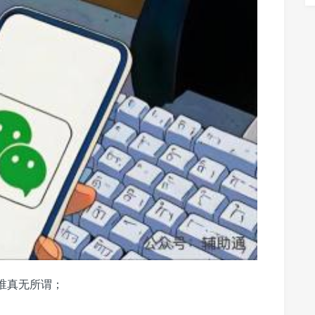
谁真无所谓；