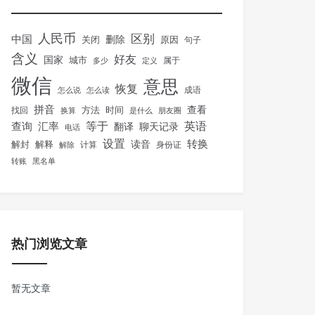
人民币
区别
中国
删除
关闭
原因
句子
含义
好友
国家
城市
属于
多少
定义
微信
意思
恢复
怎么说
怎么读
成语
拼音
方法
时间
查看
找回
换算
是什么
朋友圈
等于
英语
汇率
查询
翻译
聊天记录
电话
设置
转换
解封
解释
读音
身份证
解除
计算
转账
黑名单
热门浏览文章
暂无文章