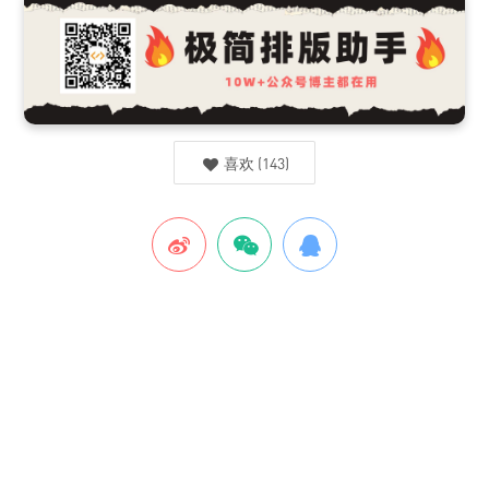
喜欢
(
143
)