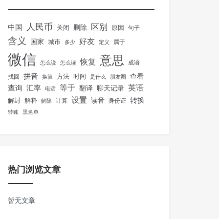
人民币
区别
中国
删除
关闭
原因
句子
含义
好友
国家
城市
属于
多少
定义
微信
意思
恢复
怎么说
怎么读
成语
拼音
方法
时间
查看
找回
换算
是什么
朋友圈
等于
英语
汇率
查询
翻译
聊天记录
电话
设置
转换
解封
解释
读音
身份证
解除
计算
转账
黑名单
热门浏览文章
暂无文章