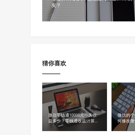
友？
猜你喜欢
微信零钱通10000元一天收
微信的个
益多少？零钱通收益计算方
何修改微
法详解