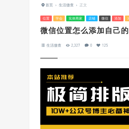
首页
›
生活缴查
›
正文
位置
学会
实体商家
店铺
微信
添加
微信位置怎么添加自己的
生活缴查
2,327
0
125