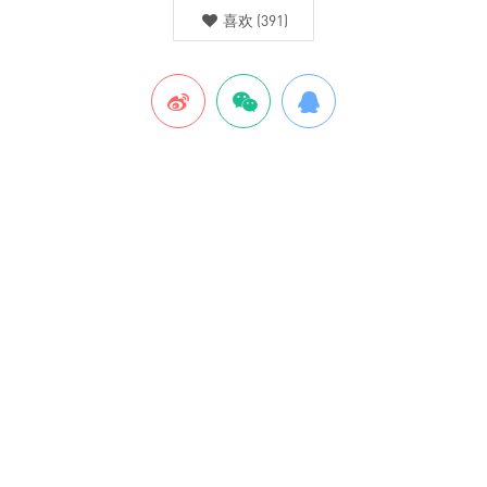
喜欢
(
391
)