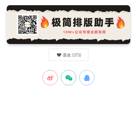
喜欢
(
373
)