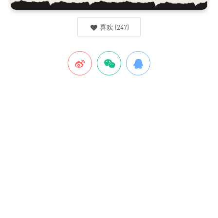
喜欢
(
247
)