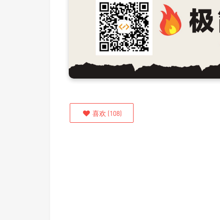
喜欢
(
108
)