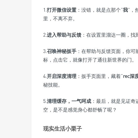
1.
打开微信设置
：没错，就是点那个“
我
”，
里，不离不弃。
2.
进入帮助与反馈
：在设置里溜达一圈，找到
3.
召唤神秘扳手
：在帮助与反馈页面，你可
标，点击它，就像打开了通往新世界的门。
4.
开启深度清理
：扳手页面里，藏着“
rec
秘技能。
5.
清理缓存，一气呵成
：最后，就是见证奇
空，是不是感觉身心都舒畅了呢？
现实生活小栗子