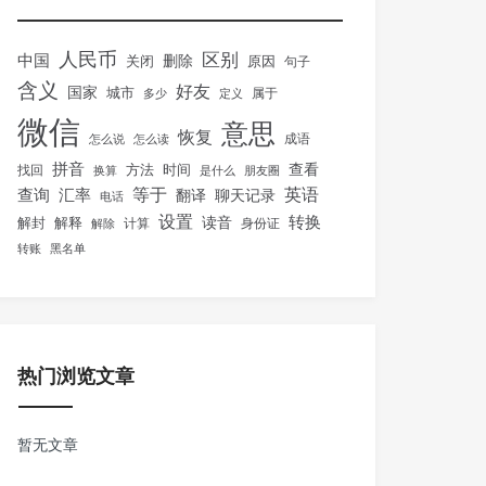
人民币
区别
中国
删除
关闭
原因
句子
含义
好友
国家
城市
属于
多少
定义
微信
意思
恢复
怎么说
怎么读
成语
拼音
方法
时间
查看
找回
换算
是什么
朋友圈
等于
英语
汇率
查询
翻译
聊天记录
电话
设置
转换
解封
解释
读音
身份证
解除
计算
转账
黑名单
热门浏览文章
暂无文章