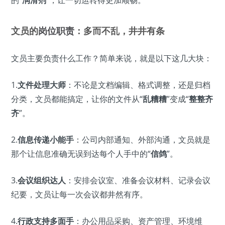
的“
润滑剂
”，让一切运转得更加顺畅。
文员的
岗位职责
：多而不乱，井井有条
文员主要负责什么工作？简单来说，就是以下这几大块：
1.
文件处理大师
：不论是文档编辑、格式调整，还是归档
分类，文员都能搞定，让你的文件从“
乱糟糟
”变成“
整整齐
齐
”。
2.
信息传递小能手
：公司内部通知、外部沟通，文员就是
那个让信息准确无误到达每个人手中的“
信鸽
”。
3.
会议组织达人
：安排会议室、准备会议材料、记录会议
纪要，文员让每一次会议都井然有序。
4.
行政支持多面手
：办公用品采购、资产管理、环境维