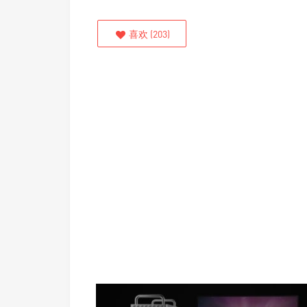
喜欢
(
203
)