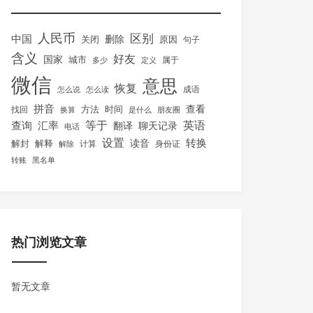
人民币
区别
中国
删除
关闭
原因
句子
含义
好友
国家
城市
属于
多少
定义
微信
意思
恢复
怎么说
怎么读
成语
拼音
方法
时间
查看
找回
换算
是什么
朋友圈
等于
英语
汇率
查询
翻译
聊天记录
电话
设置
转换
解封
解释
读音
身份证
解除
计算
转账
黑名单
热门浏览文章
暂无文章