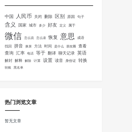
人民币
区别
中国
删除
关闭
原因
句子
含义
好友
国家
城市
属于
多少
定义
微信
意思
恢复
怎么说
怎么读
成语
拼音
方法
时间
查看
找回
换算
是什么
朋友圈
等于
英语
汇率
查询
翻译
聊天记录
电话
设置
转换
解封
解释
读音
身份证
解除
计算
转账
黑名单
热门浏览文章
暂无文章