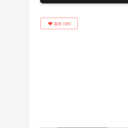
喜欢
(
385
)