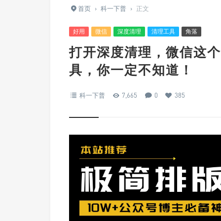
首页
›
科一下普
›
正文
好用
微信
深度清理
清理工具
角落
打开深度清理，微信这个
具，你一定不知道！
科一下普
7,665
0
385