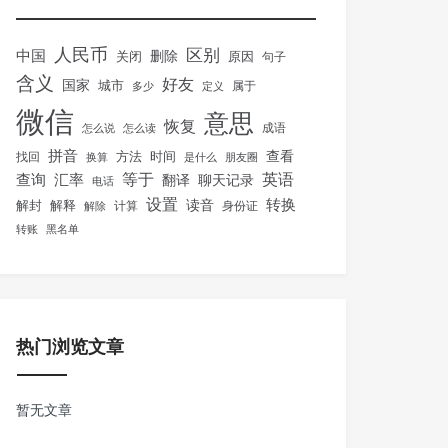
人民币
区别
中国
删除
关闭
原因
句子
含义
好友
国家
城市
属于
多少
定义
微信
意思
恢复
怎么说
怎么读
成语
拼音
方法
时间
查看
找回
换算
是什么
朋友圈
等于
英语
汇率
查询
翻译
聊天记录
电话
设置
转换
解封
解释
读音
身份证
解除
计算
转账
黑名单
热门浏览文章
暂无文章