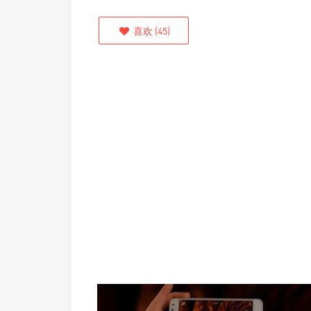
喜欢
(
45
)