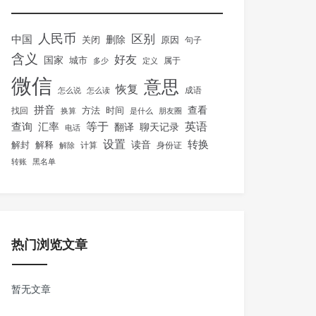
人民币
区别
中国
删除
关闭
原因
句子
含义
好友
国家
城市
属于
多少
定义
微信
意思
恢复
怎么说
怎么读
成语
拼音
方法
时间
查看
找回
换算
是什么
朋友圈
等于
英语
汇率
查询
翻译
聊天记录
电话
设置
转换
解封
解释
读音
身份证
解除
计算
转账
黑名单
热门浏览文章
暂无文章