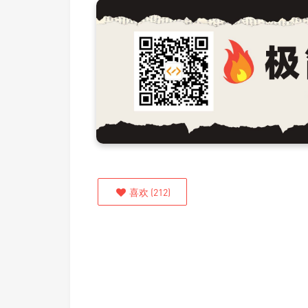
喜欢
(
212
)