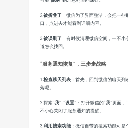
可能“
隐身
”到消息列表的深处。
2.
被折叠了
：微信为了界面整洁，会把一些
口，点进去才能看到详细内容。
3.
被误删了
：有时候清理微信空间，一不小
道怎么找回。
“服务通知恢复”，三步走战略
1.
检查聊天列表
：首先，回到微信的聊天列
落呢。
2.探索“
我
”-“
设置
”：打开微信的“
我
”页面，
不小心关闭了服务通知的提醒。
3.
利用搜索功能
：微信自带的搜索功能可是