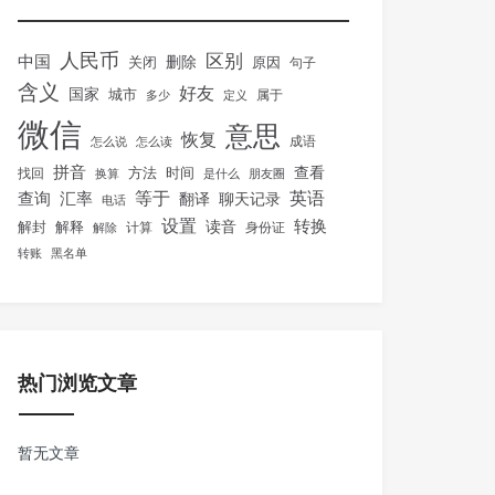
人民币
区别
中国
删除
关闭
原因
句子
含义
好友
国家
城市
属于
多少
定义
微信
意思
恢复
怎么说
怎么读
成语
拼音
方法
时间
查看
找回
换算
是什么
朋友圈
等于
英语
汇率
查询
翻译
聊天记录
电话
设置
转换
解封
解释
读音
身份证
解除
计算
转账
黑名单
热门浏览文章
暂无文章