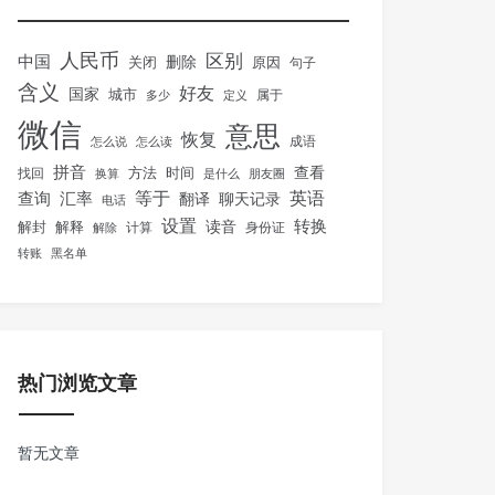
人民币
区别
中国
删除
关闭
原因
句子
含义
好友
国家
城市
属于
多少
定义
微信
意思
恢复
怎么说
怎么读
成语
拼音
方法
时间
查看
找回
换算
是什么
朋友圈
等于
英语
汇率
查询
翻译
聊天记录
电话
设置
转换
解封
解释
读音
身份证
解除
计算
转账
黑名单
热门浏览文章
暂无文章