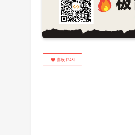
喜欢
(
248
)