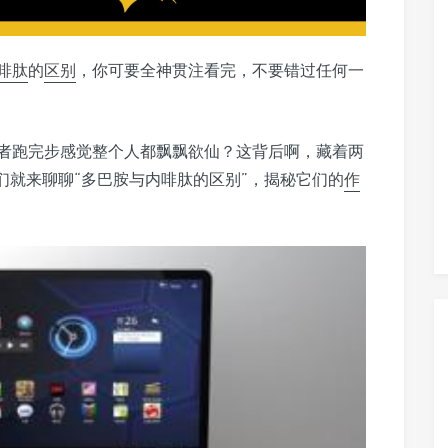
啡肽
的
区别
，你可要全神贯注看完，不要错过任何一
者跑完步感觉整个人都飘飘欲仙？这背后啊，藏着两
们就来聊聊“多巴胺与内啡肽的区别”，揭秘它们的
作