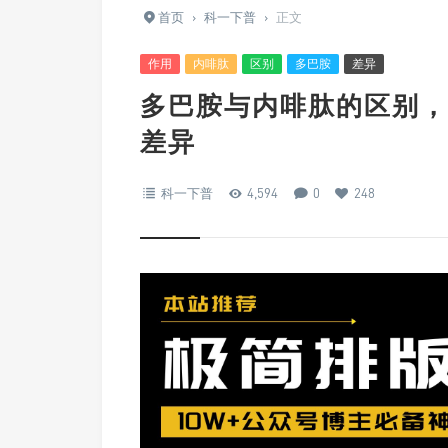
首页
›
科一下普
›
正文
作用
内啡肽
区别
多巴胺
差异
多巴胺与内啡肽的区别，
差异
科一下普
4,594
0
248