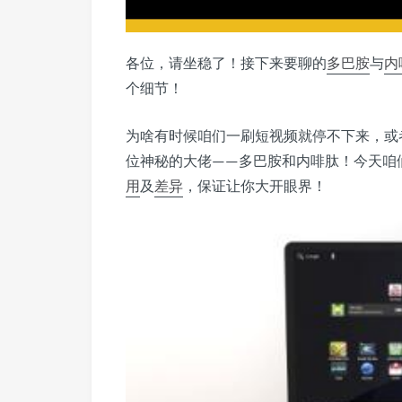
各位，请坐稳了！接下来要聊的
多巴胺
与
内
个细节！
为啥有时候咱们一刷短视频就停不下来，或
位神秘的大佬——多巴胺和内啡肽！今天咱
用
及
差异
，保证让你大开眼界！