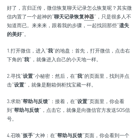
好了，言归正传，微信恢复聊天记录怎么恢复呢？其实微
信内置了一个超神的“
聊天记录恢复
神器
”，只是很多人不
知道而已。来来来，跟着我的步骤，一起找回那些“
遗失
的美好
”。
1.打开微信，进入“
我
”的地盘：首先，打开微信，点击右
下角的“
我
”，就像进入自己的小天地一样。
2.寻找“
设置
”小秘密：然后，在“
我
”的页面里，找到并点
击“
设置
”，就像是翻箱倒柜找宝藏一样。
3.求助“
帮助与反馈
”：接着，在“
设置
”页面里，你会看
到“
帮助与反馈
”，点击它，就像是向微信官方发送SOS信
号。
4.召唤“
扳手
”大神：在“
帮助与反馈
”页面，你会看到一个