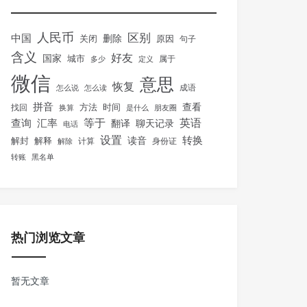
人民币
区别
中国
删除
关闭
原因
句子
含义
好友
国家
城市
属于
多少
定义
微信
意思
恢复
怎么说
怎么读
成语
拼音
方法
时间
查看
找回
换算
是什么
朋友圈
等于
英语
汇率
查询
翻译
聊天记录
电话
设置
转换
解封
解释
读音
身份证
解除
计算
转账
黑名单
热门浏览文章
暂无文章