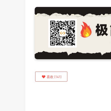
喜欢
(
141
)