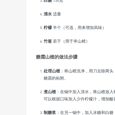
白糖
150克
清水
适量
柠檬
半个（可选，用来增加风味）
竹签
若干（用于串山楂）
糖霜山楂的做法步骤
处理山楂
：将山楂洗净，用刀去除两头
糖霜的粘附。
煮山楂
：在锅中加入清水，将山楂放入锅
可以根据口味加入少许柠檬汁，增加酸
制糖浆
：在另一锅中，加入冰糖和白糖