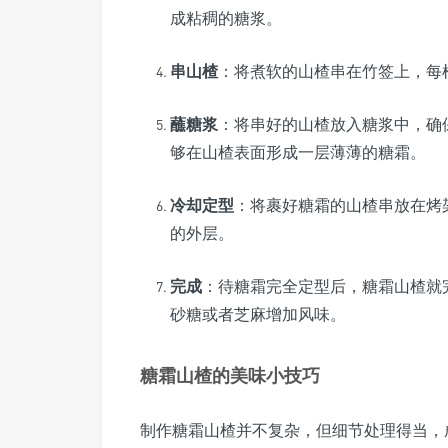
成粘稠的糖浆。
串山楂
：将煮软的山楂串在竹签上，每根
蘸糖浆
：将串好的山楂放入糖浆中，确
够在山楂表面形成一层薄薄的糖霜。
冷却定型
：将裹好糖霜的山楂串放在烤
的外层。
完成
：待糖霜完全定型后，糖霜山楂就
砂糖或者芝麻增加风味。
糖霜山楂的美味小技巧
制作糖霜山楂并不复杂，但细节处理得当，