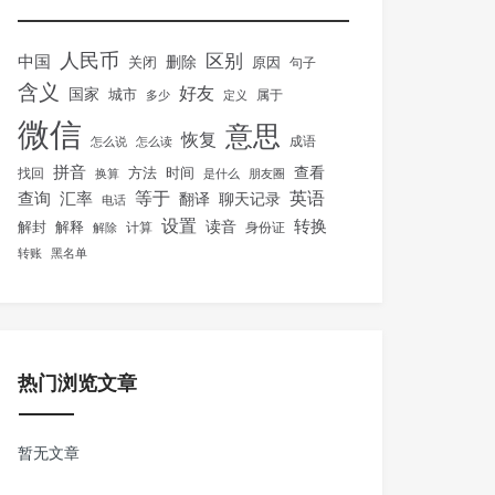
人民币
区别
中国
删除
关闭
原因
句子
含义
好友
国家
城市
属于
多少
定义
微信
意思
恢复
怎么说
怎么读
成语
拼音
方法
时间
查看
找回
换算
是什么
朋友圈
等于
英语
汇率
查询
翻译
聊天记录
电话
设置
转换
解封
解释
读音
身份证
解除
计算
转账
黑名单
热门浏览文章
暂无文章