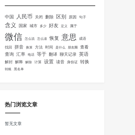
人民币
区别
中国
删除
关闭
原因
句子
含义
好友
国家
城市
属于
多少
定义
微信
意思
恢复
怎么说
怎么读
成语
拼音
方法
时间
查看
找回
换算
是什么
朋友圈
等于
英语
汇率
查询
翻译
聊天记录
电话
设置
转换
解封
解释
读音
身份证
解除
计算
转账
黑名单
热门浏览文章
暂无文章