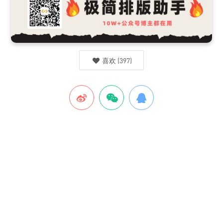
喜欢
(
397
)