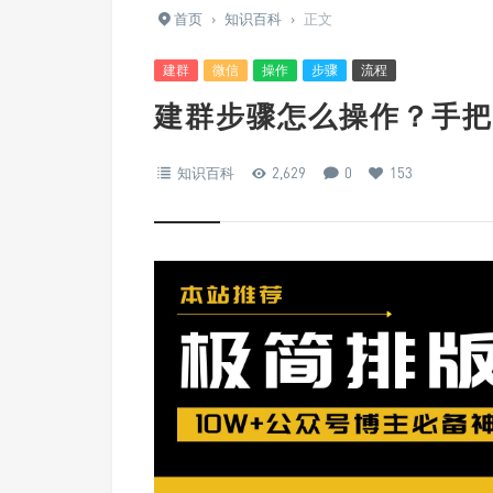
首页
›
知识百科
›
正文
建群
微信
操作
步骤
流程
建群步骤怎么操作？手把
知识百科
2,629
0
153