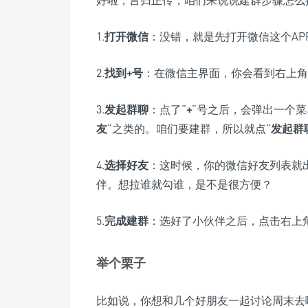
好啦，言归正传，咱们来说说建群步骤怎么
1.
打开微信
：没错，就是先打开微信这个AP
2.
找到+号
：在微信主界面，你会看到右上角
3.
发起群聊
：点了“
+
”号之后，会弹出一个菜
友
”之类的。咱们要建群，所以就点“
发起群
4.
选择好友
：这时候，你的微信好友列表就
伴。想拉谁就勾谁，是不是很方便？
5.
完成建群
：选好了小伙伴之后，点击右上
举个栗子
比如说，你想和几个好朋友一起讨论周末去