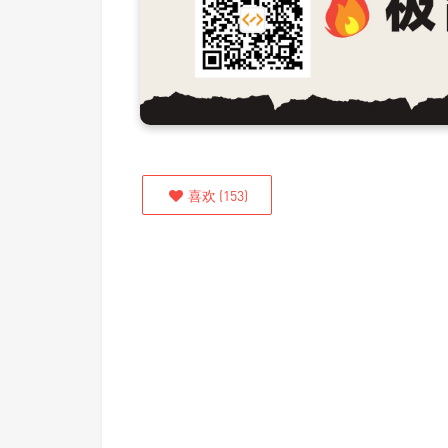
喜欢
(
153
)