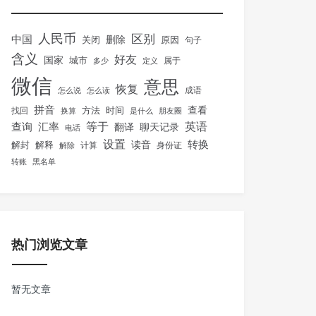
人民币
区别
中国
删除
关闭
原因
句子
含义
好友
国家
城市
属于
多少
定义
微信
意思
恢复
怎么说
怎么读
成语
拼音
方法
时间
查看
找回
换算
是什么
朋友圈
等于
英语
汇率
查询
翻译
聊天记录
电话
设置
转换
解封
解释
读音
身份证
解除
计算
转账
黑名单
热门浏览文章
暂无文章