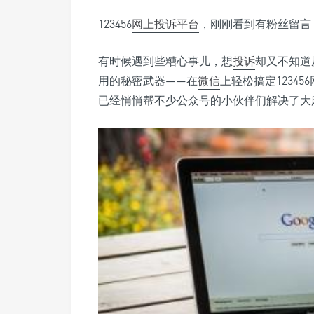
123456
网上投诉平台
，刚刚看到有粉丝留言
有时候遇到些糟心事儿，想
投诉
却又不知道
用的秘密武器——在
微信
上轻松搞定12345
已经悄悄帮不少公众号的小伙伴们解决了大