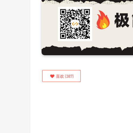
喜欢
(
387
)