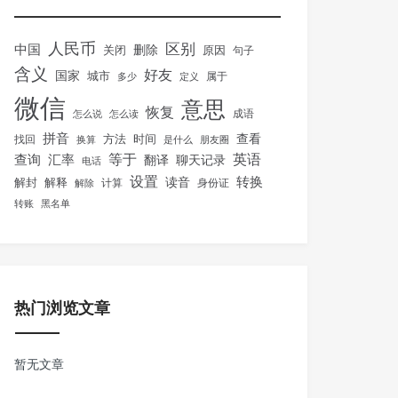
人民币
区别
中国
删除
关闭
原因
句子
含义
好友
国家
城市
属于
多少
定义
微信
意思
恢复
怎么说
怎么读
成语
拼音
方法
时间
查看
找回
换算
是什么
朋友圈
等于
英语
汇率
查询
翻译
聊天记录
电话
设置
转换
解封
解释
读音
身份证
解除
计算
转账
黑名单
热门浏览文章
暂无文章