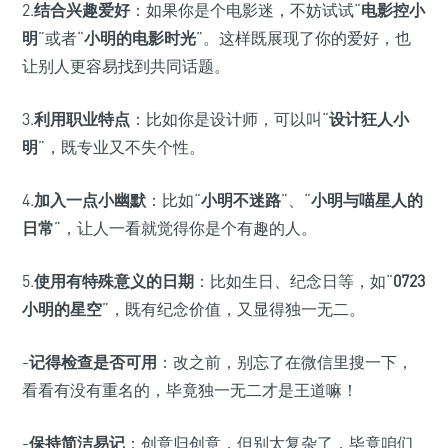
2.
结合兴趣爱好
：如果你是个电影迷，不妨试试“
电影控小
明
”或者“
小明的电影时光
”。这样既展现了你的爱好，也
让别人更容易找到共同话题。
3.
利用职业特点
：比如你是设计师，可以叫“
设计狂人小
明
”，既专业又不失个性。
4.
加入一点小幽默
：比如“
小明不迷路
”、“
小明与喵星人的
日常
”，让人一看就觉得你是个有趣的人。
5.
使用有特殊意义的日期
：比如生日、纪念日等，如“
0723
小明的星空
”，既有纪念价值，又显得独一无二。
-
记得检查是否可用
：改之前，别忘了在微信里搜一下，
看看有没有重名的，毕竟独一无二才是王道嘛！
-
保持简洁易记
：创意归创意，但别太复杂了，毕竟咱们