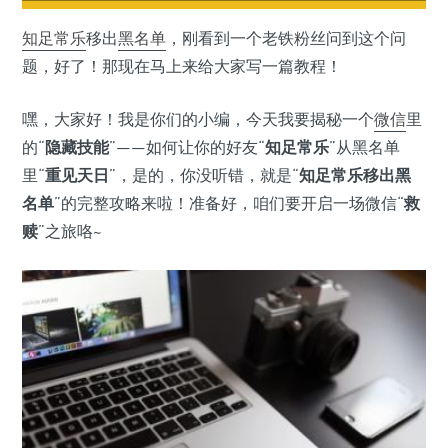
知足常乐
移出
黑名单
，刚看到一个老铁粉丝问到这个问
题，好了！那现在马上来给大家写一篇教程！
嘿，大家好！我是你们的小编，今天我要揭秘一个
微信
里
的“
隐藏技能
”——如何让你的好友“
知足常乐
”从黑名单
里“
重见天日
”，是的，你没听错，就是“
知足常乐移出黑
名单
”的完整攻略来啦！准备好，咱们要开启一场微信“
救
赎
”之旅咯~