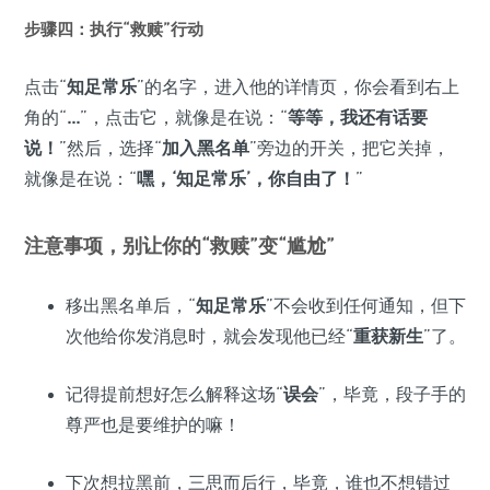
步骤四：执行“救赎”行动
点击“
知足常乐
”的名字，进入他的详情页，你会看到右上
角的“
...
”，点击它，就像是在说：“
等等，我还有话要
说！
”然后，选择“
加入黑名单
”旁边的开关，把它关掉，
就像是在说：“
嘿，‘知足常乐’，你自由了！
”
注意事项，别让你的“救赎”变“尴尬”
移出黑名单后，“
知足常乐
”不会收到任何通知，但下
次他给你发消息时，就会发现他已经“
重获新生
”了。
记得提前想好怎么解释这场“
误会
”，毕竟，段子手的
尊严也是要维护的嘛！
下次想拉黑前，三思而后行，毕竟，谁也不想错过