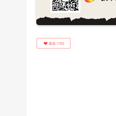
喜欢
(
155
)