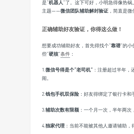
是“
机器人
”了。这下可好，小明急得像热锅
主题——
微信团队辅助解封验证
，简直是微
正确辅助好友验证，你得这么做！
想要成功辅助好友，首先得找个“
靠谱
”的
些“
硬核
”
条件
：
1.
微信号得是个“
老司机
”
：注册超过半年，
闹。
2.
钱包手机双保险
：好友得绑定了银行卡和
3.
辅助次数有限额
：一个月一次，半年两次
4.
独家代理
：当前不能被其他人邀请辅助，