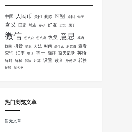
人民币
区别
中国
删除
关闭
原因
句子
含义
好友
国家
城市
属于
多少
定义
微信
意思
恢复
怎么说
怎么读
成语
拼音
方法
时间
查看
找回
换算
是什么
朋友圈
等于
英语
汇率
查询
翻译
聊天记录
电话
设置
转换
解封
解释
读音
身份证
解除
计算
转账
黑名单
热门浏览文章
暂无文章