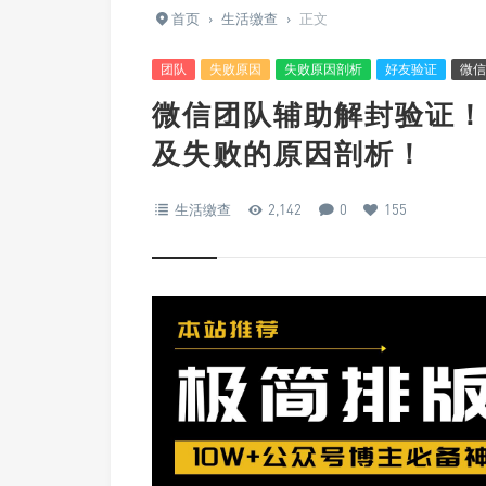
首页
›
生活缴查
›
正文
团队
失败原因
失败原因剖析
好友验证
微信
微信团队辅助解封验证！
及失败的原因剖析！
生活缴查
2,142
0
155