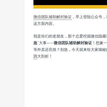
微信
团队
辅助
解封验证
，早上登陆公众号，
这方面内容。
我是你们的老朋友，那个总爱挖掘微信隐藏
急
”大事——
微信团队辅助解封验证
！想象
等外卖还煎熬？别急，今天就来给大家揭秘
因
大剖析！