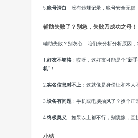
5.
账号清白
：没有违规记录，账号安全无虞
辅助失败了？别急，失败乃成功之母！
辅助失败？别灰心，咱们来分析分析原因，
1.
好友不够格
：哎呀，这好友可能是个“
新手
机
”！
2.
实名信息对不上
：这就像是身份证和本人
3.
设备有问题
：手机或电脑抽风了？换个正
4.
终极奥义
：如果以上都不行，别犹豫，直
小结