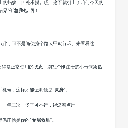
上的蚂蚁，四处求援。嘿，这不就引出了咱们今天的
信界的“
急救包
”啊！
小伙伴，可不是随便拉个路人甲就行哦。来看看这
还得是正常使用的状态，别找个刚注册的小号来凑热
手机号，这样才能证明他是“
真身
”。
，一年三次，多了可不行，得悠着点用。
得保证他是你的“
专属救星
”。