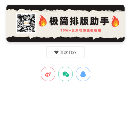
喜欢
(
129
)