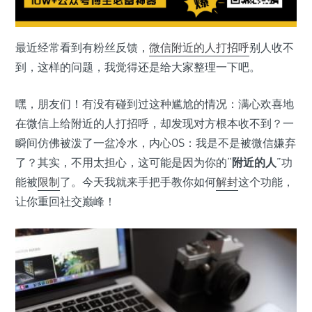
最近经常看到有粉丝反馈，
微信
附近的人
打招呼
别人收不
到，这样的问题，我觉得还是给大家整理一下吧。
嘿，朋友们！有没有碰到过这种尴尬的情况：满心欢喜地
在微信上给附近的人打招呼，却发现对方根本收不到？一
瞬间仿佛被泼了一盆冷水，内心OS：我是不是被微信嫌弃
了？其实，不用太担心，这可能是因为你的“
附近的人
”功
能被
限制
了。今天我就来手把手教你如何
解封
这个功能，
让你重回社交巅峰！