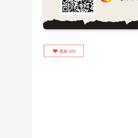
喜欢
(
45
)