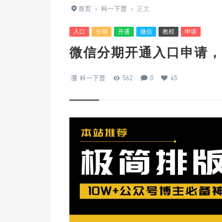
首页
›
科一下普
›
正文
入口
分期
开通
微信
教程
申请
微信分期开通入口申请，
科一下普
562
0
45