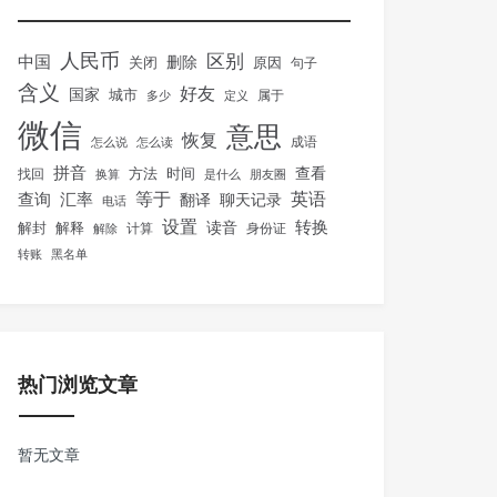
人民币
区别
中国
删除
关闭
原因
句子
含义
好友
国家
城市
属于
多少
定义
微信
意思
恢复
怎么说
怎么读
成语
拼音
方法
时间
查看
找回
换算
是什么
朋友圈
等于
英语
汇率
查询
翻译
聊天记录
电话
设置
转换
解封
解释
读音
身份证
解除
计算
转账
黑名单
热门浏览文章
暂无文章