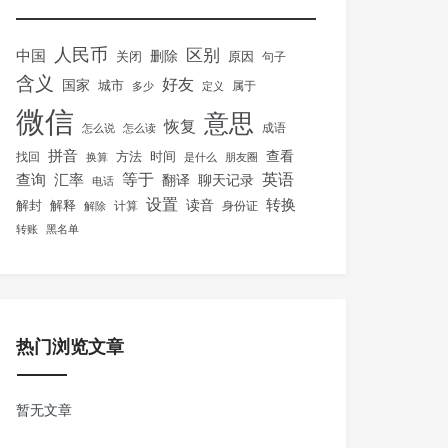
人民币
区别
中国
删除
关闭
原因
句子
含义
好友
国家
城市
属于
多少
定义
微信
意思
恢复
怎么说
怎么读
成语
拼音
方法
时间
查看
找回
换算
是什么
朋友圈
等于
英语
汇率
查询
翻译
聊天记录
电话
设置
转换
解封
解释
读音
身份证
解除
计算
转账
黑名单
热门浏览文章
暂无文章