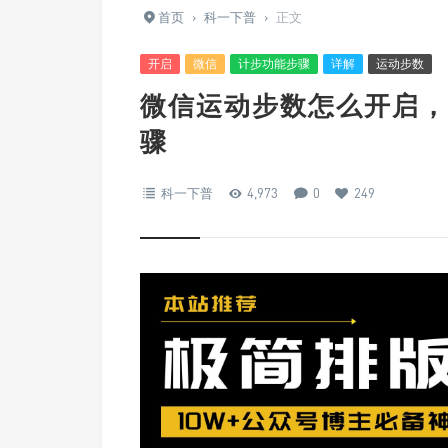
首页
›
科一下普
›
正文
开启
微信
计步功能步骤
详解
运动步数
微信运动步数怎么开启，
骤
科一下普
4,973
0
249