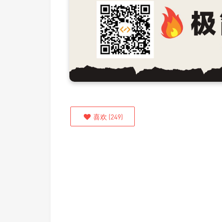
喜欢
(
249
)