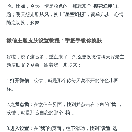
验。比如，今天心情是粉色的，那就来个“
樱花烂漫
”主
题；明天想走酷炫风，换上“
星空幻想
”，简单几步，心情
随之切换，多爽！
微信主题皮肤设置教程：手把手教你换肤
好啦，说了这么多，重点来了，怎么更换微信聊天背景主
题皮肤呢？别急，跟着我一步步来：
1.
打开微信
：没错，就是那个你每天离不开的绿色小图
标。
2.
点我点我
：在微信主界面，找到并点击右下角的“
我
”，
没错，就是那么自恋的那个“
我
”。
3.
进入设置
：在“
我
”的页面，往下滑动，找到“
设置
”选